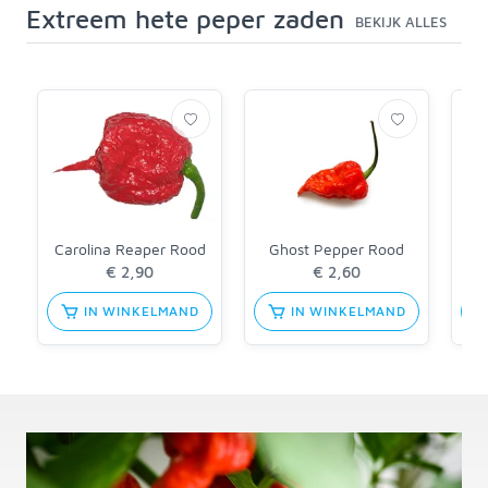
Extreem hete peper zaden
BEKIJK ALLES
Carolina Reaper Rood
Ghost Pepper Rood
Re
€ 2,90
€ 2,60
IN WINKELMAND
IN WINKELMAND