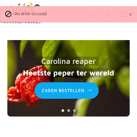
An error occured
Carolina reaper
Heetste peper ter wereld
ZADEN BESTELLEN