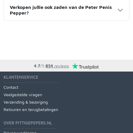
Verkopen jullie ook zaden van de Peter Penis
Pepper?
4.7
/5
854
reviews
KLANTENSERVICE
Contact
Veelgestelde vragen
Verzending & bezorging
Retouren en terugbetalingen
OVER PITTIGEPEPERS.NL
Privacyverklaring