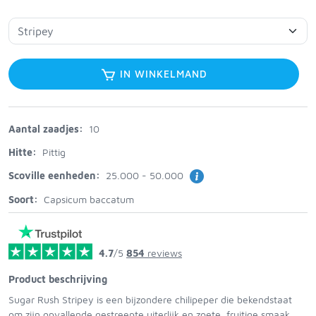
IN WINKELMAND
Aantal zaadjes:
10
Hitte:
Pittig
Scoville eenheden:
25.000 - 50.000
Soort:
Capsicum baccatum
4.7
/5
854
reviews
Product beschrijving
Sugar Rush Stripey is een bijzondere chilipeper die bekendstaat
om zijn opvallende gestreepte uiterlijk en zoete, fruitige smaak.