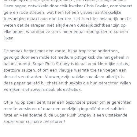
Deze peper, ontwikkeld door chili-kweker Chris Fowler, combineert
gele en rode strepen, wat hem tot een visueel aantrekkelijke
toevoeging maakt aan elke keuken. Het is echter belangrijk om te
weten dat de strepen niet altijd even duidelijk zichtbaar zijn op
elke peper, waardoor ze soms meer egaal rood gekleurd kunnen
lijken.
De smaak begint met een zoete, bijna tropische ondertoon,
gevolgd door een milde tot medium pittige kick die het geheel in
balans brengt. Sugar Rush Stripey is ideaal voor kleurrijke salsas,
zoetzure sauzen, of om een vleugje warmte toe te voegen aan
desserts en dranken. Vanwege zijn unieke smaak en uiterlijk is
deze peper geliefd bij chefs en thuiskoks die hun gerechten willen
verrijken met zowel smaak als esthetiek.
Of je nu op zoek bent naar een bijzondere peper om je gerechten
mee te versieren of naar een veelzijdig ingrediënt met subtiele
hitte en veel zoetheid, de Sugar Rush Stripey is een uitstekende
keuze voor culinaire avonturen!