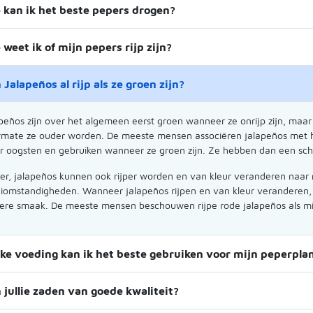
 kan ik het beste pepers drogen?
 weet ik of mijn pepers rijp zijn?
n Jalapeños al rijp als ze groen zijn?
peños zijn over het algemeen eerst groen wanneer ze onrijp zijn, maa
mate ze ouder worden. De meeste mensen associëren jalapeños met hu
r oogsten en gebruiken wanneer ze groen zijn. Ze hebben dan een sch
er, jalapeños kunnen ook rijper worden en van kleur veranderen naar ro
iomstandigheden. Wanneer jalapeños rijpen en van kleur veranderen,
ere smaak. De meeste mensen beschouwen rijpe rode jalapeños als m
ke voeding kan ik het beste gebruiken voor mijn peperpla
n jullie zaden van goede kwaliteit?