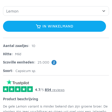
IN WINKELMAND
Aantal zaadjes:
10
Hitte:
Mild
Scoville eenheden:
25.000
Soort:
Capsicum sp.
4.7
/5
854
reviews
Product beschrijving
De gele Lemon variant is minder bekend dan zijn groene broer. De
planten zijn zeer vruchtbaar en rijpen vrij snel voor een Jalapeño.