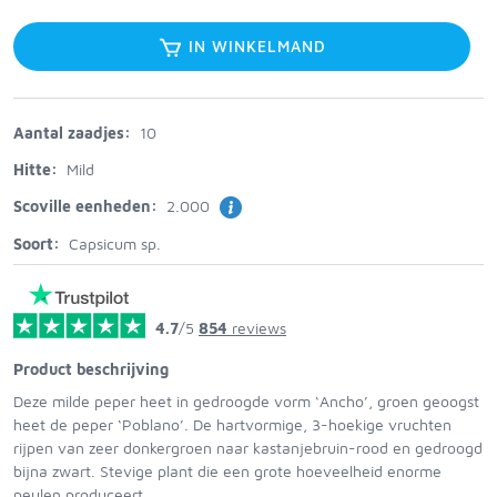
IN WINKELMAND
Aantal zaadjes:
10
Hitte:
Mild
Scoville eenheden:
2.000
Soort:
Capsicum sp.
4.7
/5
854
reviews
Product beschrijving
Deze milde peper heet in gedroogde vorm ‘Ancho’, groen geoogst
heet de peper ‘Poblano’. De hartvormige, 3-hoekige vruchten
rijpen van zeer donkergroen naar kastanjebruin-rood en gedroogd
bijna zwart. Stevige plant die een grote hoeveelheid enorme
peulen produceert.