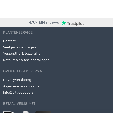
4.7
/5
854
reviews
KLANTENSERVICE
Contact
Veelgestelde vragen
Verzending & bezorging
Retouren en terugbetalingen
OVER PITTIGEPEPERS.NL
Privacyverklaring
Algemene voorwaarden
info@pittigepepers.nl
BETAAL VEILIG MET