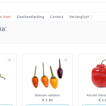
m heet
Zaaihandleiding
Contact
Verlanglijst
ia'
Bolivian rainbow
Rocoto Man