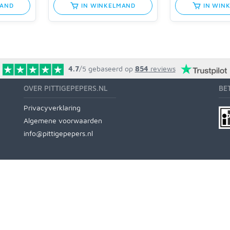
MAND
IN WINKELMAND
IN WIN
4.7
/5
gebaseerd op
854
reviews
OVER PITTIGEPEPERS.NL
BE
Privacyverklaring
Algemene voorwaarden
info@pittigepepers.nl