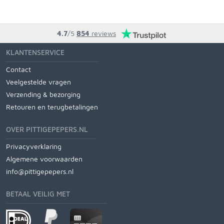
4.7
/5
854
reviews
KLANTENSERVICE
Contact
Veelgestelde vragen
Verzending & bezorging
Retouren en terugbetalingen
OVER PITTIGEPEPERS.NL
Privacyverklaring
Algemene voorwaarden
info@pittigepepers.nl
BETAAL VEILIG MET