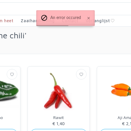
An error occured
m heet
Zaaihandleiding
Contact
Verlanglijst
e chili'
no
Rawit
Aji Ama