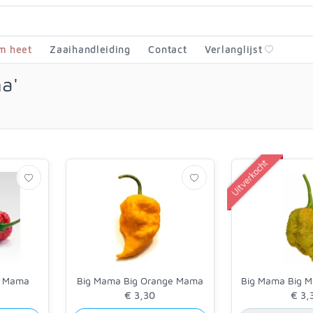
m heet
Zaaihandleiding
Contact
Verlanglijst
a'
Uitverkocht
d Mama
Big Mama Big Orange Mama
Big Mama Big 