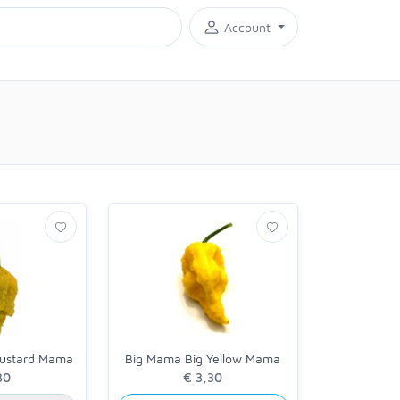
Account
Mustard Mama
Big Mama Big Yellow Mama