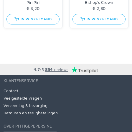
Piri Piri
Bishop's Crown
IN WINKELMAND
IN WINKELMAND
4.7
/5
854
reviews
KLANTENSERVICE
Contact
Veelgestelde vragen
Verzending & bezorging
Retouren en terugbetalingen
OVER PITTIGEPEPERS.NL